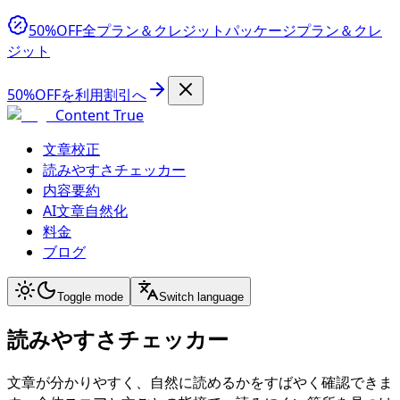
50%OFF
全プラン＆クレジットパッケージ
プラン＆クレ
ジット
50%OFFを利用
割引へ
Content True
文章校正
読みやすさチェッカー
内容要約
AI文章自然化
料金
ブログ
Toggle mode
Switch language
読みやすさチェッカー
文章が分かりやすく、自然に読めるかをすばやく確認できま