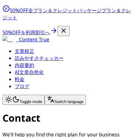
50%OFF
全プラン＆クレジットパッケージ
プラン＆クレ
ジット
50%OFFを利用
割引へ
Content True
文章校正
読みやすさチェッカー
内容要約
AI文章自然化
料金
ブログ
Toggle mode
Switch language
Contact
We'll help you find the right plan for your business