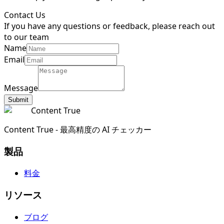
Contact Us
If you have any questions or feedback, please reach out
to our team
Name
Email
Message
Submit
Content True
Content True - 最高精度の AI チェッカー
製品
料金
リソース
ブログ