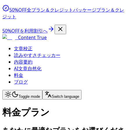
50%OFF
全プラン＆クレジットパッケージ
プラン＆クレ
ジット
50%OFFを利用
割引へ
Content True
文章校正
読みやすさチェッカー
内容要約
AI文章自然化
料金
ブログ
Toggle mode
Switch language
料金プラン