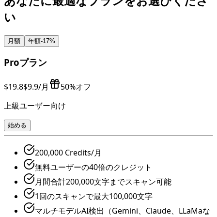
あなたに最適なプランをお選びくださ
い
月額
年額
-
17
%
Proプラン
$19.8
$9.9
/月
50%オフ
上級ユーザー向け
始める
200,000 Credits/月
無料ユーザーの40倍のクレジット
月間合計200,000文字までスキャン可能
1回のスキャンで最大100,000文字
マルチモデルAI検出（Gemini、Claude、LLaMaな