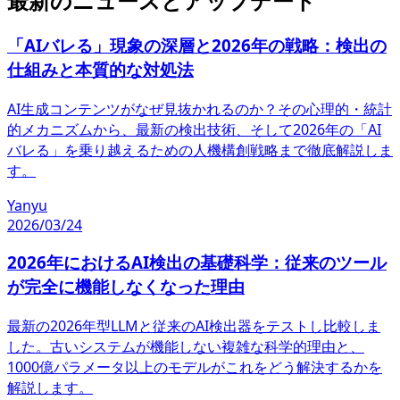
最新のニュースとアップデート
「AIバレる」現象の深層と2026年の戦略：検出の
仕組みと本質的な対処法
AI生成コンテンツがなぜ見抜かれるのか？その心理的・統計
的メカニズムから、最新の検出技術、そして2026年の「AI
バレる」を乗り越えるための人機構創戦略まで徹底解説しま
す。
Yanyu
2026/03/24
2026年におけるAI検出の基礎科学：従来のツール
が完全に機能しなくなった理由
最新の2026年型LLMと従来のAI検出器をテストし比較しま
した。古いシステムが機能しない複雑な科学的理由と、
1000億パラメータ以上のモデルがこれをどう解決するかを
解説します。