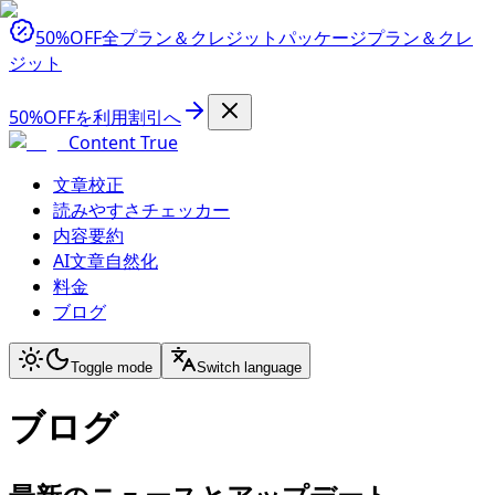
50%OFF
全プラン＆クレジットパッケージ
プラン＆クレ
ジット
50%OFFを利用
割引へ
Content True
文章校正
読みやすさチェッカー
内容要約
AI文章自然化
料金
ブログ
Toggle mode
Switch language
ブログ