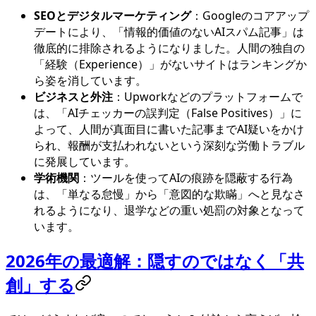
SEOとデジタルマーケティング
：Googleのコアアップ
デートにより、「情報的価値のないAIスパム記事」は
徹底的に排除されるようになりました。人間の独自の
「経験（Experience）」がないサイトはランキングか
ら姿を消しています。
ビジネスと外注
：Upworkなどのプラットフォームで
は、「AIチェッカーの誤判定（False Positives）」に
よって、人間が真面目に書いた記事までAI疑いをかけ
られ、報酬が支払われないという深刻な労働トラブル
に発展しています。
学術機関
：ツールを使ってAIの痕跡を隠蔽する行為
は、「単なる怠慢」から「意図的な欺瞞」へと見なさ
れるようになり、退学などの重い処罰の対象となって
います。
2026年の最適解：隠すのではなく「共
創」する