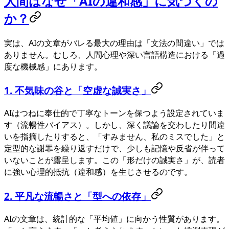
人間はなぜ「AIの違和感」に気づくの
か？
実は、AIの文章がバレる最大の理由は「文法の間違い」では
ありません。むしろ、人間心理や深い言語構造における「過
度な機械感」にあります。
1. 不気味の谷と「空虚な誠実さ」
AIはつねに奉仕的で丁寧なトーンを保つよう設定されていま
す（流暢性バイアス）。しかし、深く議論を交わしたり間違
いを指摘したりすると、「すみません、私のミスでした」と
定型的な謝罪を繰り返すだけで、少しも記憶や反省が伴って
いないことが露呈します。この「形だけの誠実さ」が、読者
に強い心理的抵抗（違和感）を生じさせるのです。
2. 平凡な流暢さと「型への依存」
AIの文章は、統計的な「平均値」に向かう性質があります。