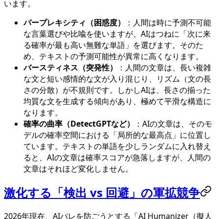
います。
パープレキシティ（困惑度）
：人間は時に予測不可能
な言葉選びや比喩を使いますが、AIはつねに「次に来
る確率が最も高い無難な単語」を選びます。そのた
め、テキストの予測可能性が異常に高くなります。
バースティネス（突発性）
：人間の文章は、長い複雑
な文と短い感情的な文が入り混じり、リズム（文の長
さの分散）が不規則です。しかしAIは、長さの揃った
均質な文を生成する傾向があり、極めて平滑な構造に
なります。
確率の曲率（DetectGPTなど）
：AIの文章は、そのモ
デルの確率空間における「局所的な最高点」に位置し
ています。テキストの単語を少しランダムに入れ替え
ると、AIの文章は確率スコアが急落しますが、人間の
文章はそれほど変化しません。
激化する「検出 vs 回避」の軍拡競争
2026年現在、AIバレを防ごうとする「AI Humanizer（擬人