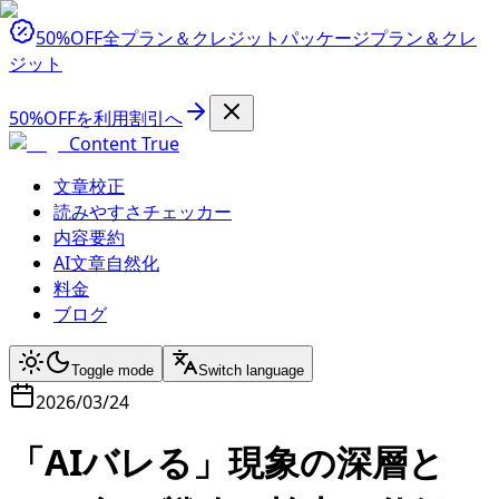
50%OFF
全プラン＆クレジットパッケージ
プラン＆クレ
ジット
50%OFFを利用
割引へ
Content True
文章校正
読みやすさチェッカー
内容要約
AI文章自然化
料金
ブログ
Toggle mode
Switch language
2026/03/24
「AIバレる」現象の深層と