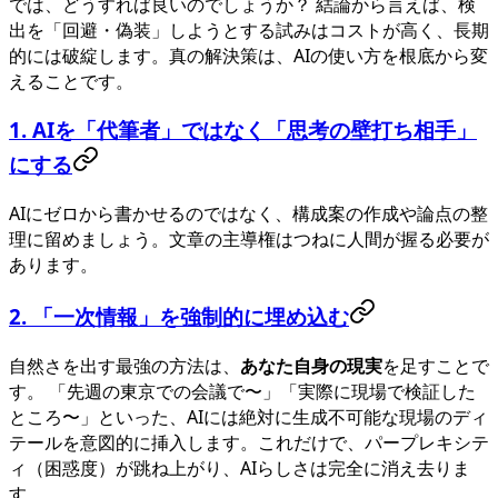
では、どうすれば良いのでしょうか？ 結論から言えば、検
出を「回避・偽装」しようとする試みはコストが高く、長期
的には破綻します。真の解決策は、AIの使い方を根底から変
えることです。
1. AIを「代筆者」ではなく「思考の壁打ち相手」
にする
AIにゼロから書かせるのではなく、構成案の作成や論点の整
理に留めましょう。文章の主導権はつねに人間が握る必要が
あります。
2. 「一次情報」を強制的に埋め込む
自然さを出す最強の方法は、
あなた自身の現実
を足すことで
す。 「先週の東京での会議で〜」「実際に現場で検証した
ところ〜」といった、AIには絶対に生成不可能な現場のディ
テールを意図的に挿入します。これだけで、パープレキシテ
ィ（困惑度）が跳ね上がり、AIらしさは完全に消え去りま
す。