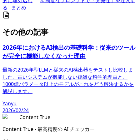
的に埋め込む
3. 高度なプロンプトで「突発性」を注入す
る
まとめ
その他の記事
2026年におけるAI検出の基礎科学：従来のツール
が完全に機能しなくなった理由
最新の2026年型LLMと従来のAI検出器をテストし比較しま
した。古いシステムが機能しない複雑な科学的理由と、
1000億パラメータ以上のモデルがこれをどう解決するかを
解説します。
Yanyu
2026/02/24
Content True
Content True - 最高精度の AI チェッカー