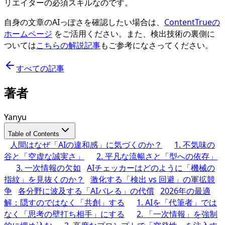
リエイターの必須スキルなのです。
自身の文章のAIっぽさを確認したい場合は、
ContentTrueの
ホームページ
をご活用ください。また、検出技術の裏側に
ついては
こちらの解説記事
もご参考になさってください。
すべての記事
著者
Yanyu
Table of Contents
人間はなぜ「AIの違和感」に気づくのか？
1. 不気味の
谷と「空虚な誠実さ」
2. 平凡な流暢さと「型への依存」
3. 一次情報の欠如
AIチェッカーはどのように「機械の
指紋」を見抜くのか？
激化する「検出 vs 回避」の軍拡競
争
各分野に波及する「AIバレる」の代償
2026年の最適
解：隠すのではなく「共創」する
1. AIを「代筆者」では
なく「思考の壁打ち相手」にする
2. 「一次情報」を強制