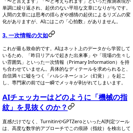
「〜と言えます」「〜と考えられます」といった推測表現が
単調に繰り返され、起伏のない平坦な文章になりがちです。
人間の文章には思考の揺らぎや感情の起伏によるリズムの変
化がありますが、AIにはこの「心拍数」がありません。
3. 一次情報の欠如
これが最も致命的です。AIはネット上のデータから学習して
いるため、「昨日リアルで起きた出来事」や「現場の生々し
い雰囲気」といった一次情報（Primary Information）を持
ち合わせていません。具体的なディテールを求められると、
自信満々に嘘をつく「ハルシネーション（幻覚）」を起こ
し、専門家の前では一瞬でメッキが剥がれてしまいます。
AIチェッカーはどのように「機械の指
紋」を見抜くのか？
直感だけでなく、TurnitinやGPTZeroといったAI判定ツール
は、高度な数学的アプローチでこの痕跡（指紋）を検出して